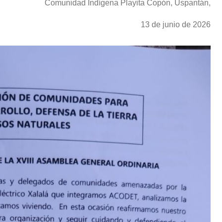
Comunidad Indígena Playita Copón, Uspantán,
13 de junio de 2026