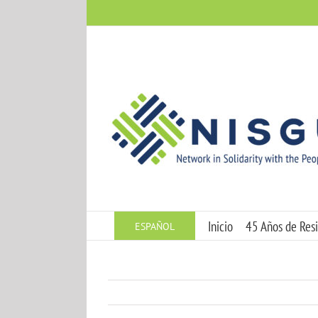
Skip
to
content
Inicio
45 Años de Resi
ESPAÑOL