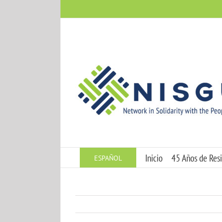
Skip
to
content
Inicio
45 Años de Resi
ESPAÑOL