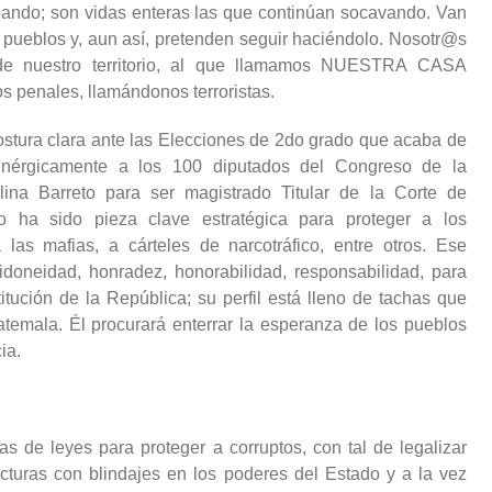
obando; son vidas enteras las que continúan socavando. Van
 pueblos y, aun así, pretenden seguir haciéndolo. Nosotr@s
de nuestro territorio, al que llamamos NUESTRA CASA
s penales, llamándonos terroristas.
ostura clara ante las Elecciones de 2do grado que acaba de
enérgicamente a los 100 diputados del Congreso de la
ina Barreto para ser magistrado Titular de la Corte de
to ha sido pieza clave estratégica para proteger a los
las mafias, a cárteles de narcotráfico, entre otros. Ese
doneidad, honradez, honorabilidad, responsabilidad, para
itución de la República; su perfil está lleno de tachas que
atemala. Él procurará enterrar la esperanza de los pueblos
ia.
 de leyes para proteger a corruptos, con tal de legalizar
cturas con blindajes en los poderes del Estado y a la vez