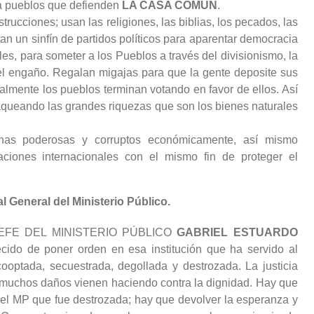
ra pueblos que defienden
LA CASA COMUN
.
estrucciones; usan las religiones, las biblias, los pecados, las
an un sinfín de partidos políticos para aparentar democracia
es, para someter a los Pueblos a través del divisionismo, la
el engaño. Regalan migajas para que la gente deposite sus
inalmente los pueblos terminan votando en favor de ellos. Así
saqueando las grandes riquezas que son los bienes naturales
onas poderosas y corruptos económicamente, así mismo
aciones internacionales con el mismo fin de proteger el
l General del Ministerio Público.
JEFE DEL MINISTERIO PÚBLICO
GABRIEL ESTUARDO
ecido de poner orden en esa institución que ha servido al
 cooptada, secuestrada, degollada y destrozada. La justicia
a muchos daños vienen haciendo contra la dignidad. Hay que
 del MP que fue destrozada; hay que devolver la esperanza y