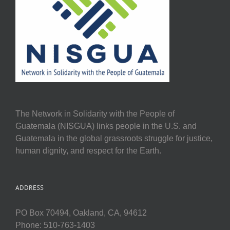
The Network in Solidarity with the People of
Guatemala (NISGUA) links people in the U.S. and
Guatemala in the global grassroots struggle for justice,
human dignity, and respect for the Earth.
ADDRESS
PO Box 70494, Oakland, CA, 94612
Phone: 510-763-1403