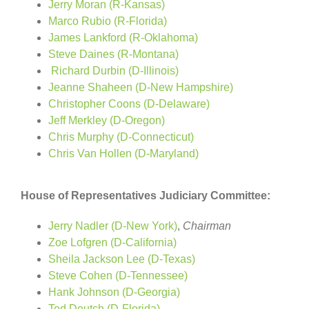
Jerry Moran
(R-Kansas)
Marco Rubio
(R-Florida)
James Lankford
(R-Oklahoma)
Steve Daines
(R-Montana)
Richard Durbin (D-Illinois)
Jeanne Shaheen
(D-New Hampshire)
Christopher Coons
(D-Delaware)
Jeff Merkley
(D-Oregon)
Chris Murphy
(D-Connecticut)
Chris Van Hollen
(D-Maryland)
House of Representatives Judiciary Committee:
Jerry Nadler (D-New York)
,
Chairman
Zoe Lofgren (D-California)
Sheila Jackson Lee (D-Texas)
Steve Cohen (D-Tennessee)
Hank Johnson (D-Georgia)
Ted Deutch (D-Florida)