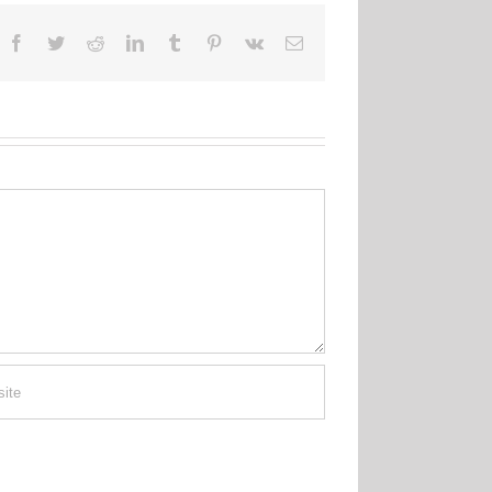
Facebook
Twitter
Reddit
LinkedIn
Tumblr
Pinterest
Vk
Email