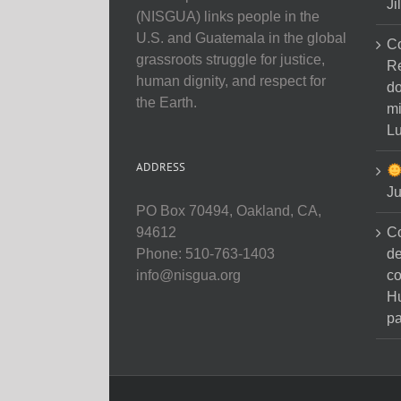
Ji
(NISGUA) links people in the
U.S. and Guatemala in the global
C
grassroots struggle for justice,
Re
human dignity, and respect for
do
the Earth.
mi
Lu
ADDRESS
Ju
PO Box 70494, Oakland, CA,
C
94612
de
Phone: 510-763-1403
co
info@nisgua.org
H
pa