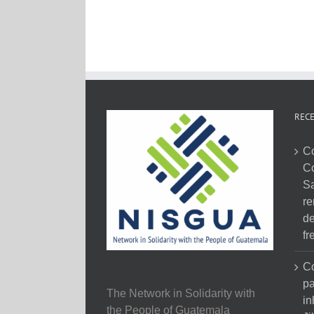
RECE
C
C
Sa
re
de
fr
Co
pa
The Network in Solidarity with
in
the People of Guatemala