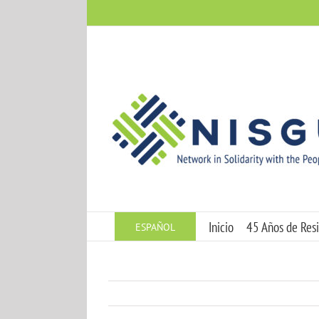
Skip
to
content
Inicio
45 Años de Resi
ESPAÑOL