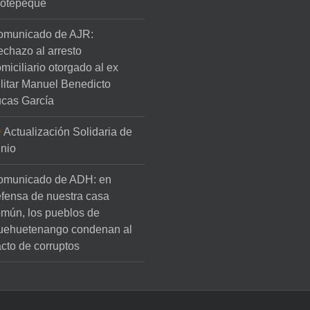
lotepeque
omunicado de AJR:
chazo al arresto
miciliario otorgado al ex
litar Manuel Benedicto
cas García
Actualización Solidaria de
nio
omunicado de ADH: en
fensa de nuestra casa
mún, los pueblos de
uehuetenango condenan al
cto de corruptos