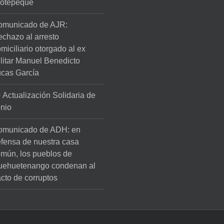
lotepeque
omunicado de AJR:
chazo al arresto
miciliario otorgado al ex
litar Manuel Benedicto
cas García
Actualización Solidaria de
nio
omunicado de ADH: en
fensa de nuestra casa
mún, los pueblos de
uehuetenango condenan al
cto de corruptos