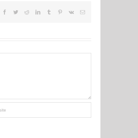
Facebook
Twitter
Reddit
LinkedIn
Tumblr
Pinterest
Vk
Email