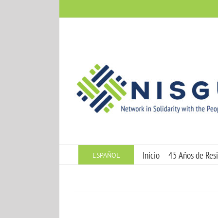
Skip
to
content
Inicio
45 Años de Resi
ESPAÑOL