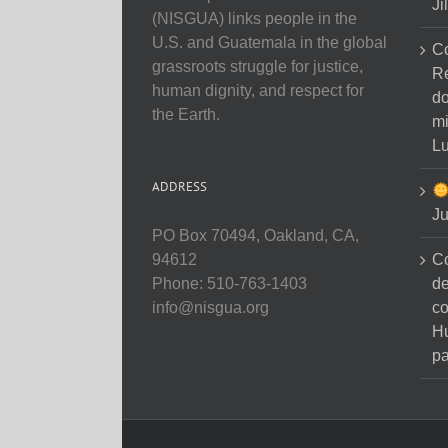
Ji
(NISGUA) links people in the
U.S. and Guatemala in the global
C
grassroots struggle for justice,
Re
human dignity, and respect for
do
the Earth.
mi
Lu
ADDRESS
Ju
PO Box 70494, Oakland, CA,
C
94612
de
Phone: 510-763-1403
co
info@nisgua.org
H
pa