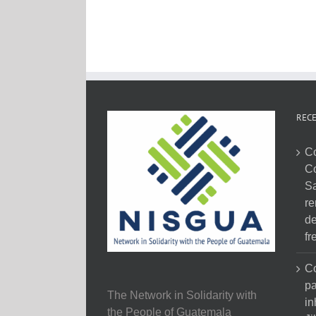
RECE
C
C
Sa
re
de
fr
Co
pa
The Network in Solidarity with
in
the People of Guatemala