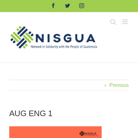
Skip
Facebook
Twitter
Instagram
to
content
Previous
AUG ENG 1