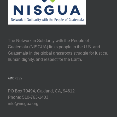
The Network in Solidarity with the People of
Guatemala (NISGUA) links people in the U.S. and
Guatemala in the global grassroots struggle for justice,
human dignity, and respect for the Earth.
ADDRESS
PO Box 70494, Oakland, CA, 94612
Phone: 510-763-1403
info@nisgua.org