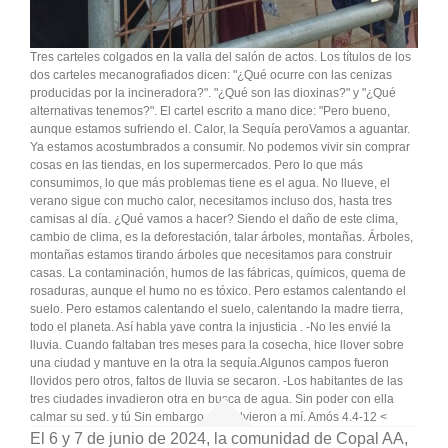
Tres carteles colgados en la valla del salón de actos. Los títulos de los
dos carteles mecanografiados dicen: "¿Qué ocurre con las cenizas
producidas por la incineradora?". "¿Qué son las dioxinas?" y "¿Qué
alternativas tenemos?". El cartel escrito a mano dice: "Pero bueno,
aunque estamos sufriendo el. Calor, la Sequía peroVamos a aguantar.
Ya estamos acostumbrados a consumir. No podemos vivir sin comprar
cosas en las tiendas, en los supermercados. Pero lo que más
consumimos, lo que más problemas tiene es el agua. No llueve, el
verano sigue con mucho calor, necesitamos incluso dos, hasta tres
camisas al día. ¿Qué vamos a hacer? Siendo el daño de este clima,
cambio de clima, es la deforestación, talar árboles, montañas. Árboles,
montañas estamos tirando árboles que necesitamos para construir
casas. La contaminación, humos de las fábricas, químicos, quema de
rosaduras, aunque el humo no es tóxico. Pero estamos calentando el
suelo. Pero estamos calentando el suelo, calentando la madre tierra,
todo el planeta. Así habla yave contra la injusticia
. -No les envié la
lluvia. Cuando faltaban tres meses para la cosecha, hice llover sobre
una ciudad y mantuve en la otra la sequía.Algunos campos fueron
llovidos pero otros, faltos de lluvia se secaron. -Los habitantes de las
tres ciudades invadieron otra en busca de agua. Sin poder con ella
calmar su sed. y tú Sin embargo, no volvieron a mí. Amós 4.4-12 <
El 6 y 7 de junio de 2024, la comunidad de Copal AA,