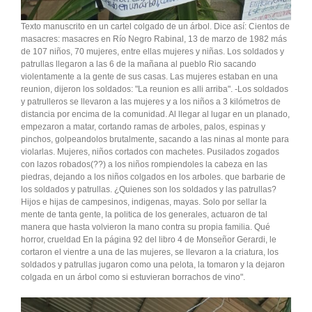
Texto manuscrito en un cartel colgado de un árbol. Dice así: Cientos de
masacres: masacres en Río Negro Rabinal, 13 de marzo de 1982 más
de 107 niños, 70 mujeres, entre ellas mujeres y niñas. Los soldados y
patrullas llegaron a las 6 de la mañana al pueblo Rio sacando
violentamente a la gente de sus casas. Las mujeres estaban en una
reunion, dijeron los soldados: "La reunion es alli arriba". -Los soldados
y patrulleros se llevaron a las mujeres y a los niños a 3 kilómetros de
distancia por encima de la comunidad. Al llegar al lugar en un planado,
empezaron a matar, cortando ramas de arboles, palos, espinas y
pinchos, golpeandolos brutalmente, sacando a las ninas al monte para
violarlas. Mujeres, niños cortados con machetes. Pusilados zogados
con lazos robados(??) a los niños rompiendoles la cabeza en las
piedras, dejando a los niños colgados en los arboles. que barbarie de
los soldados y patrullas. ¿Quienes son los soldados y las patrullas?
Hijos e hijas de campesinos, indigenas, mayas. Solo por sellar la
mente de tanta gente, la politica de los generales, actuaron de tal
manera que hasta volvieron la mano contra su propia familia. Qué
horror, crueldad En la página 92 del libro 4 de Monseñor Gerardi, le
cortaron el vientre a una de las mujeres, se llevaron a la criatura, los
soldados y patrullas jugaron como una pelota, la tomaron y la dejaron
colgada en un árbol como si estuvieran borrachos de vino".