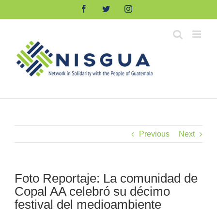
Skip
Facebook
Twitter
Instagram
to
content
Previous
Next
Foto Reportaje: La comunidad de
Copal AA celebró su décimo
festival del medioambiente