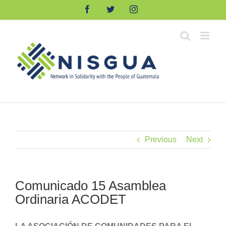
Skip
Facebook
Twitter
Instagram
to
content
Previous
Next
Comunicado 15 Asamblea
Ordinaria ACODET