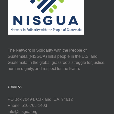
The Network in Solidarity with the People of
Guatemala (NISGUA) links people in the U.S. and
Guatemala in the global grassroots struggle for justice,
human dignity, and respect for the Earth.
ADDRESS
PO Box 70494, Oakland, CA, 94612
Phone: 510-763-1403
info@nisgua.org