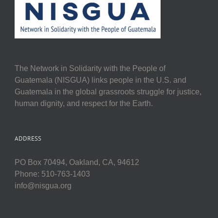
The Network in Solidarity with the People of
Guatemala (NISGUA) links people in the U.S. and
Guatemala in the global grassroots struggle for justice,
human dignity, and respect for the Earth.
ADDRESS
PO Box 70494, Oakland, CA, 94612
Phone: 510-763-1403
info@nisgua.org