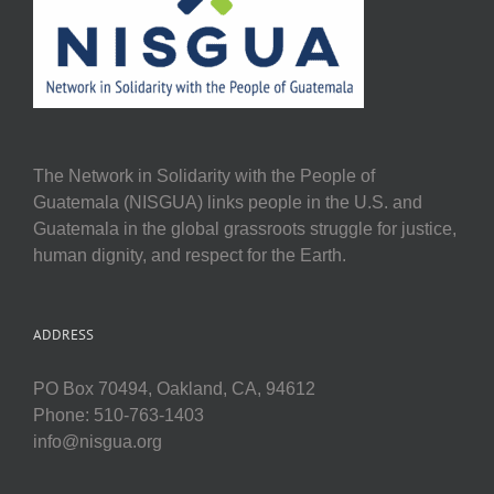
The Network in Solidarity with the People of
Guatemala (NISGUA) links people in the U.S. and
Guatemala in the global grassroots struggle for justice,
human dignity, and respect for the Earth.
ADDRESS
PO Box 70494, Oakland, CA, 94612
Phone: 510-763-1403
info@nisgua.org