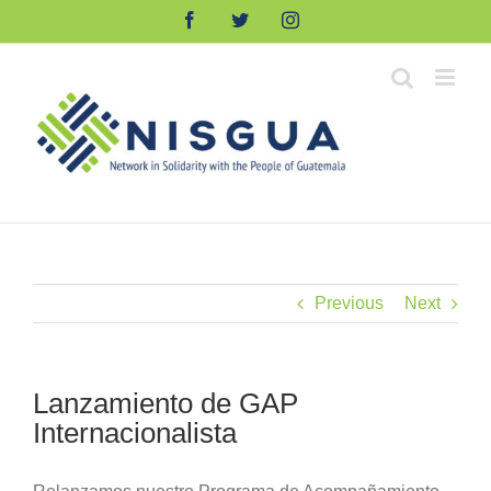
Skip
Facebook
Twitter
Instagram
to
content
Previous
Next
Lanzamiento de GAP
Internacionalista