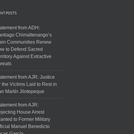
NT POSTS
atement from ADH:
ntiago Chimaltenango’s
am Communities Renew
w to Defend Sacred
rritory Against Extractive
reats
atement from AJR: Justice
r the Victims Laid to Rest in
n Martín Jilotepeque
atement from AJR:
jecting House Arrest
anted to Former Military
ficial Manuel Benedicto
cas García