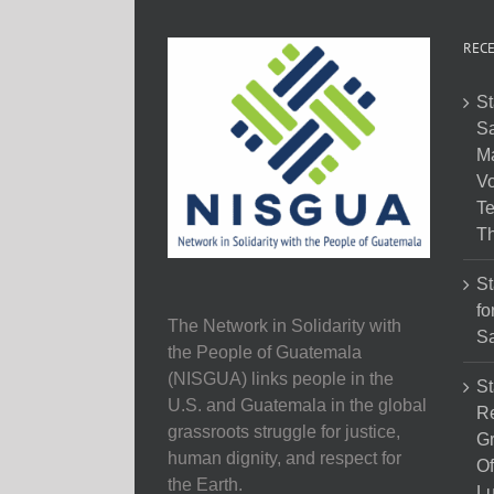
RECE
St
Sa
M
Vo
Te
Th
St
fo
The Network in Solidarity with
Sa
the People of Guatemala
(NISGUA) links people in the
St
U.S. and Guatemala in the global
Re
grassroots struggle for justice,
Gr
human dignity, and respect for
Of
the Earth.
Lu