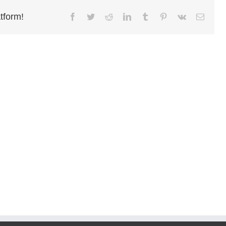
tform!
Facebook
Twitter
Reddit
LinkedIn
Tumblr
Pinterest
Vk
Email