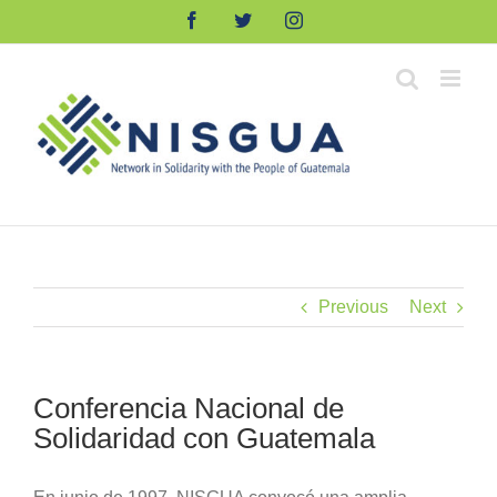
Skip
Facebook
Twitter
Instagram
to
content
Previous
Next
Conferencia Nacional de
Solidaridad con Guatemala