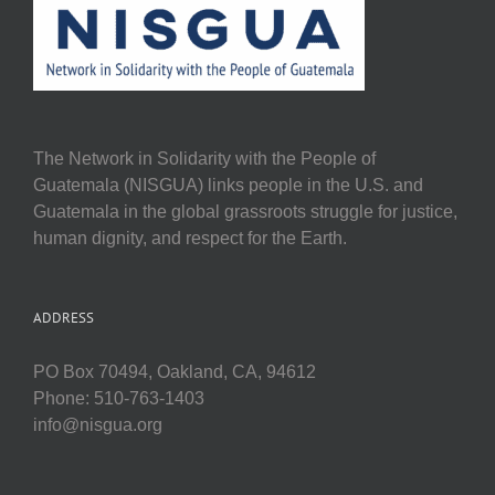
The Network in Solidarity with the People of
Guatemala (NISGUA) links people in the U.S. and
Guatemala in the global grassroots struggle for justice,
human dignity, and respect for the Earth.
ADDRESS
PO Box 70494, Oakland, CA, 94612
Phone: 510-763-1403
info@nisgua.org