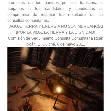
promesas de los partidos políticos tradicionales.
Exijamos a los candidatos y candidatas su
compromiso de respetar los resultados de las
consultas comunitarias.
¡AGUA, TIERRA Y ENERGÍA NO SON MERCANCÍA!
¡POR LA VIDA, LA TIERRA Y LA DIGNIDAD!
Comisión de Seguimiento Consulta Comunitaria Ixcán
Ixcán, El Quiché, 6 de mayo 2011