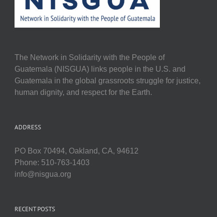
The Network in Solidarity with the People of
Guatemala (NISGUA) links people in the U.S. and
Guatemala in the global grassroots struggle for justice,
human dignity, and respect for the Earth.
ADDRESS
PO Box 70494, Oakland, CA, 94612
Phone: 510-763-1403
info@nisgua.org
RECENT POSTS