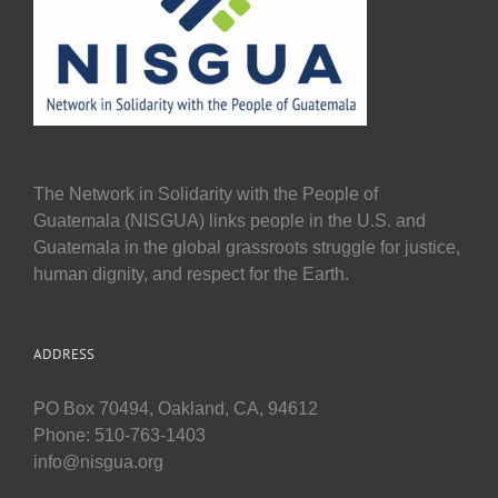
The Network in Solidarity with the People of
Guatemala (NISGUA) links people in the U.S. and
Guatemala in the global grassroots struggle for justice,
human dignity, and respect for the Earth.
ADDRESS
PO Box 70494, Oakland, CA, 94612
Phone: 510-763-1403
info@nisgua.org