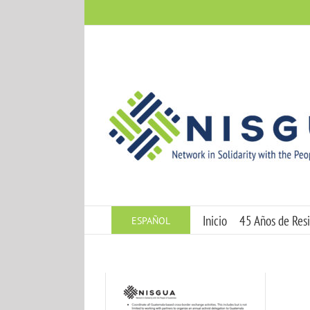
Skip
to
content
Inicio
45 Años de Resi
ESPAÑOL