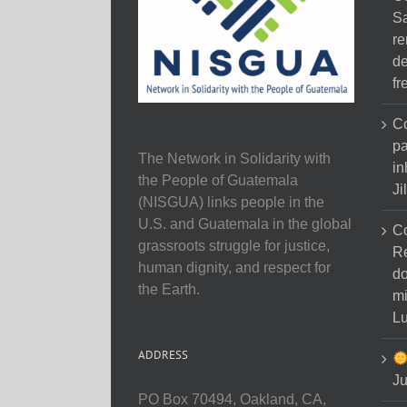
Sa
re
de
fr
Co
pa
The Network in Solidarity with
in
the People of Guatemala
Ji
(NISGUA) links people in the
U.S. and Guatemala in the global
C
grassroots struggle for justice,
Re
human dignity, and respect for
do
the Earth.
mi
Lu
ADDRESS
Ju
PO Box 70494, Oakland, CA,