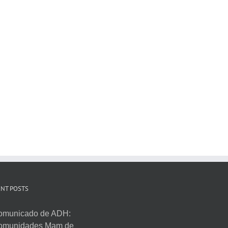
NT POSTS
omunicado de ADH:
omunidades Mam de