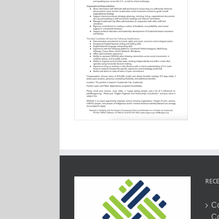
RECE
C
C