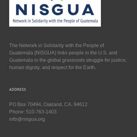
The Network in Solidarity with the People of
Guatemala (NISGUA) links people in the U.S. and
Guatemala in the global grassroots struggle for justice,
human dignity, and respect for the Earth.
ADDRESS
PO Box 70494, Oakland, CA, 94612
Phone: 510-763-1403
info@nisgua.org