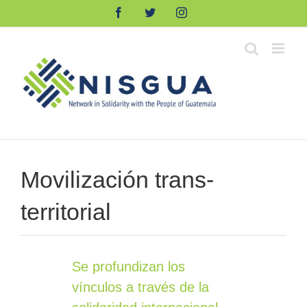
Skip
Facebook
Twitter
Instagram
to
content
Movilización trans-
territorial
Se profundizan los
vínculos a través de la