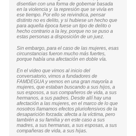
caminando.
disentían con una forma de gobernar basada
en la violencia y la represión que se vivía en
ese tiempo. Por ello se reivindica, pensar
El rol de las mujeres como cuidadoras en
distinto no es delito, y si hubiese un hecho que
muchos casos se incrementó y tuvieron que
para aquella época fuese un tipo de delito o
asumir a otros familiares, porque se quedaron
hecho contrario a la ley, porque no se puso a
sin mamá, por ejemplo. Entonces esas mismas
estas personas a disposición de un juez.
situaciones han hecho que la lucha que se
lleva sea compleja, con temores,
principalmente ahora que se mira todo esto que
Sin embargo, para el caso de las mujeres, esas
está pasando, aun después de tantos años no
circunstancias fueron mucho más fuertes,
se ve claridad, por momentos se mira que se
porque había una afectación en doble vía.
avanza y luego hay un retroceso y es otra
situacion que tambien lastima a todas las
En el video que vimos al inicio del
personas en esta búsqueda, porque no hay
conversatorio, vimos a fundadores de
certeza de que las familias no van a sufrir
FAMDEGUA y vemos en una gran mayoría a
nuevamente la represión, la violencia que se
mujeres, que estaban buscando a sus hijos, a
vivió en el pasado. Así que es una búsqueda
sus esposos, a sus compañeros de vida, a sus
llena de temor, pero esto que se hace es
hermanos, a sus padres. Desde allí hay una
movido por el amor, el amor a la familia, al país,
afectación a las mujeres, en el marco de lo que
a los ancestros.
nosotros llamamos efectos pluriofensivos de la
desaparición forzada: afecta a la víctima, pero
Y también podemos ver que de alguna manera
también a su familia y en este caso a sus
todos los objetivos el torturar a las mujeres el
madres, a sus hermanas, a sus esposas, a sus
mantenerlas en una cárcel clandestina, la
compañeras de vida, a sus hijas.
violencia de género específica, buscaba anular