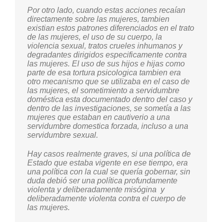
a las mujeres como sujetas políticas, pero esta
Por otro lado, cuando estas acciones recaían
misma búsqueda las ha convertido en sujetas
directamente sobre las mujeres, tambien
políticas, a pesar del miedo, a pesar de toda la
existian estos patrones diferenciados en el trato
situación.
de las mujeres, el uso de su cuerpo, la
violencia sexual, tratos crueles inhumanos y
Es nadar contra corriente, pero con el
degradantes dirigidos especificamente contra
convencimiento de que una persona
las mujeres. El uso de sus hijos e hijas como
desaparecida nos hace que no estemos
parte de esa tortura psicologica tambien era
completos ni como familia, ni como persona, ni
otro mecanismo que se utilizaba en el caso de
como país. Nos hacen falta y en medio de
las mujeres, el sometimiento a servidumbre
todas las dificultades de todos los tipos, la
doméstica esta documentado dentro del caso y
afectación psicológica, emocional es otro
dentro de las investigaciones, se sometía a las
problema, pero en medio de todo eso hay que
mujeres que estaban en cautiverio a una
seguir caminando porque esto es una lucha
servidumbre domestica forzada, incluso a una
justa y este país demanda que se conozcan los
servidumbre sexual.
hechos, que se lleve a los organismos de
justicia y que cumplan condenas si eso es lo
Hay casos realmente graves, si una política de
que procede, si son culpables que paguen,
Estado que estaba vigente en ese tiempo, era
porque por eso hay procesos y todo un
una política con la cual se quería gobernar, sin
organismo que debe saber que corresponde
duda debió ser una política profundamente
hacer.
violenta y deliberadamente misógina y
deliberadamente violenta contra el cuerpo de
las mujeres.
Carmén Gómez