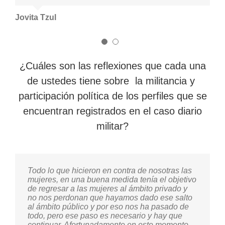
Jovita Tzul
¿Cuáles son las reflexiones que cada una
de ustedes tiene sobre la militancia y
participación política de los perfiles que se
encuentran registrados en el caso diario
militar?
Todo lo que hicieron en contra de nosotras las
Yo me sumo a lo que ha dicho Carmen, yo creo
mujeres, en una buena medida tenía el objetivo
que la luchas de las mujeres han estado
de regresar a las mujeres al ámbito privado y
presentes en diversas etapas de esta historia.
no nos perdonan que hayamos dado ese salto
Hoy día también están presentes en la
al ámbito público y por eso nos ha pasado de
reivindicación y la búsqueda de justicia. Y
todo, pero ese paso es necesario y hay que
también en su energía están todas las
continuar. Afortunadamente en este momento
compañeras que estuvieron luchando y