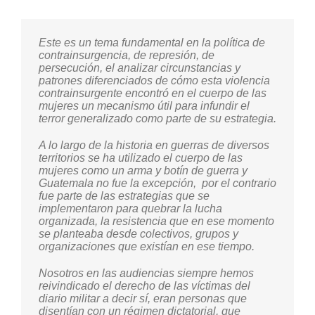
otras generaciones no pasen lo que pasamos
nosotras.
También pedimos que se garantice que cada
Este es un tema fundamental en la política de
Nuestras experiencias de lucha han sido
uno de los organismos del estado funcione
contrainsurgencia, de represión, de
dolorosas, pero sumamente necesarias. Ha
como debe ser, como lo mandata la
persecución, el analizar circunstancias y
implicado a varias generaciones, porque una
constitución política de Guatemala, porque es
patrones diferenciados de cómo esta violencia
de las situaciones que habría que mencionar
evidente la cooptación que hay de estos
contrainsurgente encontró en el cuerpo de las
es que en este caso estamos las mujeres que
organismos, una regresión antidemocrática que
mujeres un mecanismo útil para infundir el
aparecen, están sus fotos, en algunos casos
hace mucho daño.
terror generalizado como parte de su estrategia.
sus nombres o seudónimos, eso demostraba su
decisión de tener una participación política, de
hacer algo para cambiar este país. Pero hay
Que se detenga la criminalización, la
A lo largo de la historia en guerras de diversos
otras miles que no aparecen en el diario y
persecución, yo he tenido seguimiento desde
territorios se ha utilizado el cuerpo de las
están otras mujeres alrededor, hijas, madres,
hace tres meses y ha sido tan descarado,
mujeres como un arma y botín de guerra y
también hombres, sus familias, sus hijos, una
abierto, no les importa. Entonces es una
Guatemala no fue la excepción, por el contrario
serie de personas que fueron lastimadas. Y así
situación muy complicada porque regresan
fue parte de las estrategias que se
de lastimados se tuvo que emprender la lucha
todo esos miedos, todo lo vivido, situaciones
implementaron para quebrar la lucha
por la búsqueda durante bastantes años.
que lastiman los procesos legales.
organizada, la resistencia que en ese momento
se planteaba desde colectivos, grupos y
organizaciones que existían en ese tiempo.
Entonces ha implicado en diversas ocasiones
que muchas personas con familiares
Carmén Gómez
desaparecidos, se han enfermado. Es tanta la
Nosotros en las audiencias siempre hemos
angustia, el dolor, el rompimiento en las
reivindicado el derecho de las víctimas del
familias por lo que pasó, en medio de esas
diario militar a decir sí, eran personas que
rupturas las mujeres han tenido que seguir
disentían con un régimen dictatorial, que