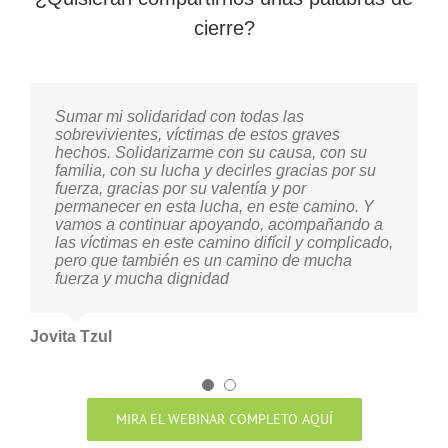
cierre?
Sumar mi solidaridad con todas las
Agradecer a todas las personas que nos
sobrevivientes, víctimas de estos graves
acompañan porque eso nos fortalece. También
hechos. Solidarizarme con su causa, con su
agradecer a las familias que están
familia, con su lucha y decirles gracias por su
directamente involucradas en los casos,
fuerza, gracias por su valentía y por
haciéndole frente a un sistema tan perverso.
permanecer en esta lucha, en este camino. Y
vamos a continuar apoyando, acompañando a
Lo último que quisiera decir, es que en los
las víctimas en este camino difícil y complicado,
pueblos indígenas las mujeres siempre plantan
pero que también es un camino de mucha
flores de todos los colores, pase lo que pase,
fuerza y mucha dignidad
las mujeres siempre están sembrando y
cultivando flores y esos colores alegran la vida.
Ese es un ejemplo para mí de esa resistencia
histórica, entonces tenemos mucho que
Jovita Tzul
aprender y considero yo que la lucha se hace
también con dignidad, lo que más querían eran
aplastarnos, liquidarnos, pero tenemos que
seguir adelante con toda la dignidad, con toda
MIRA EL WEBINAR COMPLETO AQUÍ
la fuerza, con la certeza de que quienes están
haciendo mal son ellos y que tenemos que