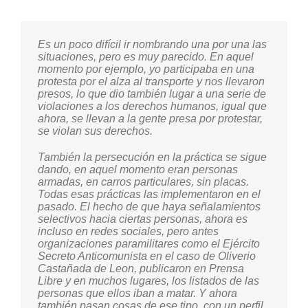
hay que mantenerlo, y eso lo mantiene vivo el
amor, la esperanza de las familias, de las
sobrevivientes.
Es un poco difícil ir nombrando una por una las
Esos paralelismos que Carmen ha planteado
situaciones, pero es muy parecido. En aquel
están totalmente presentes actualmente. Tal
Jovita Tzul
momento por ejemplo, yo participaba en una
vez hoy lo nombramos de otra manera, porque
protesta por el alza al transporte y nos llevaron
hablamos de la criminalización de la protesta
presos, lo que dio también lugar a una serie de
social, la criminalización a defensores y
violaciones a los derechos humanos, igual que
defensoras de derechos humanos, de la
ahora, se llevan a la gente presa por protestar,
violacion a la independencia judicial y otras
se violan sus derechos.
situaciones que si las analizamos, en el fondo
los efectos y los objetivos que tiene son los
mismos que se tenían en época del Conflicto
También la persecución en la práctica se sigue
Armado, entonces es como la ampliación de
dando, en aquel momento eran personas
esa estrategia contrainsurgente que se busca
armadas, en carros particulares, sin placas.
aplicar por otros medios en la actualidad.
Todas esas prácticas las implementaron en el
pasado. El hecho de que haya señalamientos
selectivos hacia ciertas personas, ahora es
En ese tiempo, no existían las redes sociales
incluso en redes sociales, pero antes
como decía Carmen, pero todas las campañas
organizaciones paramilitares como el Ejército
de desprestigio, toda esta generación de
Secreto Anticomunista en el caso de Oliverio
discursos de odio, todas estas agresiones en
Castañada de Leon, publicaron en Prensa
contra de víctimas, de personas defensoras de
Libre y en muchos lugares, los listados de las
derechos humanos, es un contexto como el que
personas que ellos iban a matar. Y ahora
se vivía en esa época. Lamentablemente,
también pasan cosas de ese tipo, con un perfil
nuevamente caemos en que estas acciones se