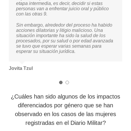
etapa intermedia, es decir, decidir si estas
Diario Militar, quiero tomarme un momento de
personas van a enfrentar juicio oral y público
reconocimiento, de agradecer a esas mujeres
con las otras 9.
que aparecen en el diario, esas hermanas que
en su momento fueron hermanas del dolor, de
Sin embargo, alrededor del proceso ha habido
la tortura y de la cárcel clandestina. Ellas están
acciones dilatorias y litigio malicioso. Una
presentes hoy, ellas querían transformar este
situación importante ha sido la salud de los
país y su ejemplo nos da impulso para salir
procesados, por su salud o por edad avanzada
adelante.
se tuvo que esperar varias semanas para
esperar su situación jurídica.
Las demandas que tenemos en este caso son
que queremos saber la verdad, que esa verdad
conduzca a los procesos que se están
llevando. A nadie le hace bien negar lo que
Jovita Tzul
pasó, ocultar información.
También queremos que tanto empresarios,
como algunas organizaciones cuasi
paramilitares legalizadas, dejen de funcionar,
¿Cuáles han sido algunos de los impactos
de intervenir, de ocultar información.
diferenciados por género que se han
Si no se garantiza que estos juicios avancen y
observado en los casos de las mujeres
se sepa la verdad, esto volverá a suceder.
Entonces como principio de no repetición
registradas en el Diario Militar?
queremos que se sepa la verdad, para que