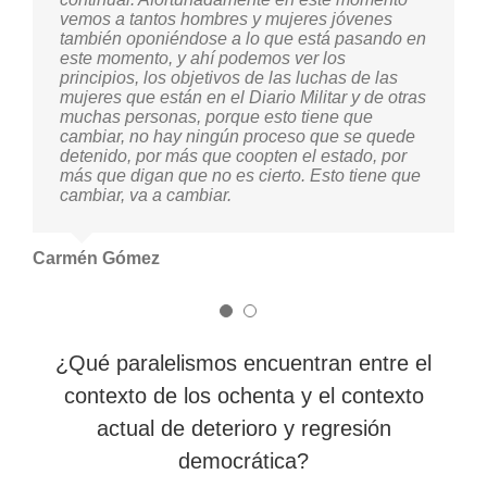
vemos a tantos hombres y mujeres jóvenes
reivindicando por una vida más digna, para
también oponiéndose a lo que está pasando en
todas, para todes, para todos en esa época.
este momento, y ahí podemos ver los
principios, los objetivos de las luchas de las
Reivindicamos las memorias de las víctimas,
mujeres que están en el Diario Militar y de otras
de las y los desaparecidos. La lucha por la
muchas personas, porque esto tiene que
tierra, la lucha por la salud, la lucha por la vida,
cambiar, no hay ningún proceso que se quede
la lucha por la educación, eran las apuestas
detenido, por más que coopten el estado, por
que reivindicaban las y los compañeros en esa
más que digan que no es cierto. Esto tiene que
época y son luchas que están tan vigentes en
cambiar, va a cambiar.
el dia de hoy, pero que también el hecho de
que estén vigentes, significa que estos
esfuerzos, que estas reivindicaciones han
tenido repercusiones en estas nuevas
Carmén Gómez
generaciones, a las que al conocer la verdad,
el saber lo que sucedió, también nos
organizamos, repensamos, nos sumamos a
esas luchas, a esos esfuerzos para continuar
estos legados de memoria, para continuar
¿Qué paralelismos encuentran entre el
estas reivindicaciones por lo justo.
contexto de los ochenta y el contexto
Yo creo que así como ha habido un continuum
actual de deterioro y regresión
de agresiones y de violencia, también ha
habido un continuum en la resistencia, en la
democrática?
lucha, en la reivindicación y yo creo que eso