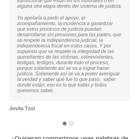
transicional que estan en los tribunales o en
momento haya mucha gente que lo quiera
alguna otra etapa dentro del sistema de justicia.
hacer también. Pienso que en acciones más
concretas, se podría dar soporte a las
Yo apelaría a pedir el apoyo, el
organizaciones de guatemaltecos viviendo en
acompañamiento, la incidencia a garantizar
Estados Unidos, para que puedan aportarnos
que estos procesos de justicia puedan
para acá, porque ellos como ciudadanos
desarrollarse sin presiones para las partes, que
binacionales pueden intervenir de manera más
se respete la independencia judicial, la
directa, con actividades de solidaridad con
independencia fiscal en estos casos. Y por
Guatemala desde los EEUU se podría hacer
supuesto que se respete la integridad de las
mucho me parece.
querellantes de las víctimas, sobrevivientes,
testigas, testigos, durante todo el proceso,
porque solamente así se va a lograr hacer
Carmén Gómez
justicia. Solamente así se va a poder averiguar
la verdad y saber qué fue lo que paso, saber
donde están, eso es lo que todas y todos
queremos saber.
Jovita Tzul
¿Quisieran compartirnos unas palabras de