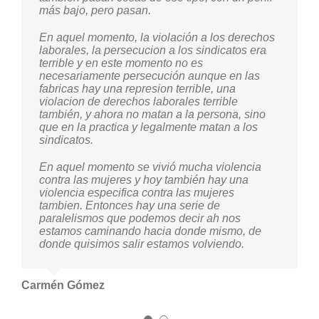
más bajo, pero pasan.
hacen con el consentimiento de los gobiernos.
En aquel momento, la violación a los derechos
Los panoramas son muy parecidos y ha habido
laborales, la persecucion a los sindicatos era
una continuidad de esas agresiones que se
terrible y en este momento no es
han ido transformando y preocupa que vuelvan
necesariamente persecución aunque en las
estas acciones tan claras y violentas. No es un
fabricas hay una represion terrible, una
secreto para nadie los asesinatos de
violacion de derechos laborales terrible
defensoras y defensores de derechos
también, y ahora no matan a la persona, sino
humanos, el encarcelamiento de autoridades
que en la practica y legalmente matan a los
indígenas, comunitarias, todas esas acciones
sindicatos.
que están presentes hoy en día para defender
intereses político-partidistas y económicos.
En aquel momento se vivió mucha violencia
contra las mujeres y hoy también hay una
violencia especifica contra las mujeres
Jovita Tzul
tambien. Entonces hay una serie de
paralelismos que podemos decir ah nos
estamos caminando hacia donde mismo, de
donde quisimos salir estamos volviendo.
Carmén Gómez