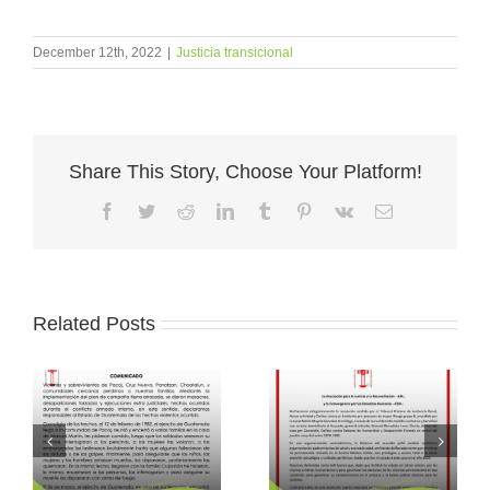
seguir haciendo lo correcto, lo que suma, lo
que hace feliz a las personas. Y que no
perdamos la esperanza a pesar de todo.
December 12th, 2022
|
Justicia transicional
Porque al igual que cuando llueve, al otro día
sale el sol, si nos toca llorar, al otro día reímos,
gracias.
Share This Story, Choose Your Platform!
Carmén Gómez
Facebook
Twitter
Reddit
LinkedIn
Tumblr
Pinterest
Vk
Email
Related Posts