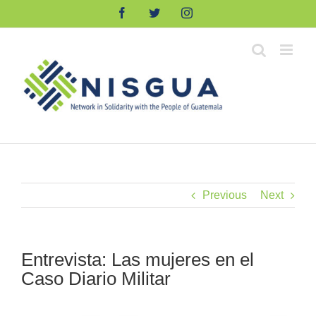
Skip
Facebook
Twitter
Instagram
to
content
Previous
Next
Entrevista: Las mujeres en el
Caso Diario Militar