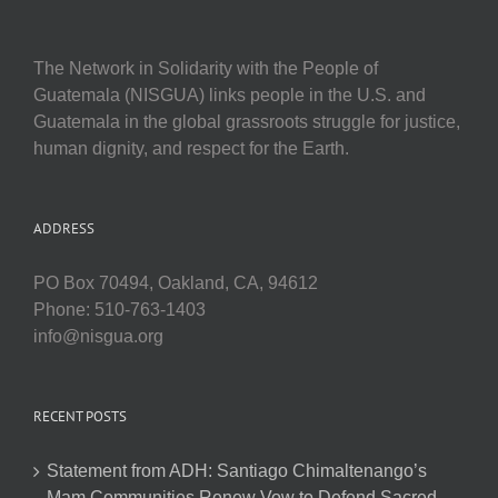
The Network in Solidarity with the People of
Guatemala (NISGUA) links people in the U.S. and
Guatemala in the global grassroots struggle for justice,
human dignity, and respect for the Earth.
ADDRESS
PO Box 70494, Oakland, CA, 94612
Phone: 510-763-1403
info@nisgua.org
RECENT POSTS
Statement from ADH: Santiago Chimaltenango’s
Mam Communities Renew Vow to Defend Sacred