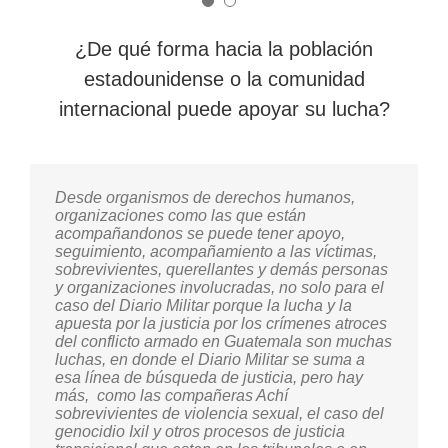
¿De qué forma hacia la población
estadounidense o la comunidad
internacional puede apoyar su lucha?
Desde organismos de derechos humanos,
Desde los gobiernos, en este caso en
organizaciones como las que están
específico de los Estados Unidos, es difícil que
acompañandonos se puede tener apoyo,
puedan aportar mucho debido al historial que
seguimiento, acompañamiento a las víctimas,
hay. Pero hay una absoluta confianza en que la
sobrevivientes, querellantes y demás personas
población estadounidense puede actuar de otra
y organizaciones involucradas, no solo para el
manera. Yo pienso que una de las acciones
caso del Diario Militar porque la lucha y la
que se podrían hacer es informar a la población
apuesta por la justicia por los crímenes atroces
de lo que pasó y lo que pasa actualmente, que
del conflicto armado en Guatemala son muchas
llegue a la mayor cantidad de población.
luchas, en donde el Diario Militar se suma a
esa línea de búsqueda de justicia, pero hay
Porque sabemos el apoyo del pueblo en
más, como las compañeras Achí
Estados Unidos, yo recuerdo en los 70, 80
sobrevivientes de violencia sexual, el caso del
como había apoyo de la población de los
genocidio Ixil y otros procesos de justicia
Estados Unidos y no dudo que en este