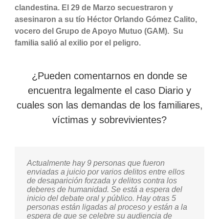
clandestina. El 29 de Marzo secuestraron y
asesinaron a su tío Héctor Orlando Gómez Calito,
vocero del Grupo de Apoyo Mutuo (GAM). Su
familia salió al exilio por el peligro.
¿Pueden comentarnos en donde se
encuentra legalmente el caso Diario y
cuales son las demandas de los familiares,
víctimas y sobrevivientes?
Actualmente hay 9 personas que fueron
Es un gusto poder compartir un poco esta
enviadas a juicio por varios delitos entre ellos
experiencia de vida, que todavía ahora me
de desaparición forzada y delitos contra los
mueve mucho hablar, pero se que es
deberes de humanidad. Se está a espera del
importante, es necesario conocer lo que pasó.
inicio del debate oral y público. Hay otras 5
personas están ligadas al proceso y están a la
Como sobreviviente y amiga y familiar de
espera de que se celebre su audiencia de
personas que están registradas en el caso