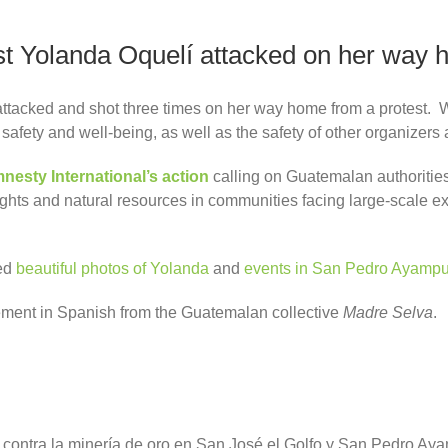
 Yolanda Oquelí attacked on her way
ttacked and shot three times on her way home from a protest. W
safety and well-being, as well as the safety of other organize
nesty International’s action
calling on Guatemalan authorities
ghts and natural resources in communities facing large-scale ex
ed
beautiful photos of Yolanda
and
events in San Pedro Ayampu
tement in Spanish from the Guatemalan collective
Madre Selva
.
 contra la minería de oro en San José el Golfo y San Pedro Aya