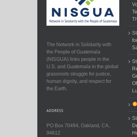
Vo
Te
Th
St
fo
The Network in Solidarity with
Sa
the People of Guatemala
(NISGUA) links people in the
St
U.S. and Guatemala in the global
Re
grassroots struggle for justice,
Gr
human dignity, and respect for
Of
the Earth.
Lu
ADDRESS
St
D
PO Box 70494, Oakland, CA,
Ho
94612