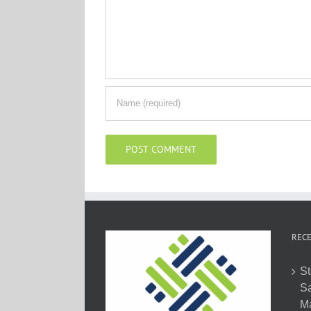
RECE
St
Sa
M