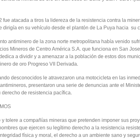
2 fue atacada a tiros la lidereza de la resistencia contra la m
e dirigía en su vehículo desde el plantón de La Puya hacia su 
ento antiminero de la zona norte metropolitana había venido su
cios Mineros de Centro América S.A. que funciona en San Jose d
dica a dividir y a amenazar a la población de estos dos munic
minero de oro Progreso VII Derivada.
ando desconocidos le atravezaron una motocicleta en las inmed
 antimineros, presentaron una serie de denuncias ante el Ministe
 derecho de resistencia pacífica.
TAMOS
 y tolere a compañías mineras que pretenden imponer sus pro
hombres que ejercen su legítimo derecho a la resistencia resiste
, integridad física y moral, el derecho a un ambiente sano y seg