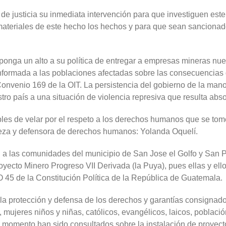
e justicia su inmediata intervención para que investiguen este
y materiales de este hecho los hechos y para que sean sanciona
a un alto a su política de entregar a empresas mineras nuestro
 informada a las poblaciones afectadas sobre las consecuencias 
Convenio 169 de la OIT. La persistencia del gobierno de la man
stro país a una situación de violencia represiva que resulta ab
s de velar por el respeto a los derechos humanos que se tom
dereza y defensora de derechos humanos: Yolanda Oquelí.
a las comunidades del municipio de San Jose el Golfo y Sa
oyecto Minero Progreso VII Derivada (la Puya), pues ellas y ell
45 de la Constitución Política de la República de Guatemala.
 la protección y defensa de los derechos y garantías consignado
, mujeres niños y niñas, católicos, evangélicos, laicos, poblac
ún momento han sido consultados sobre la instalación de proyec