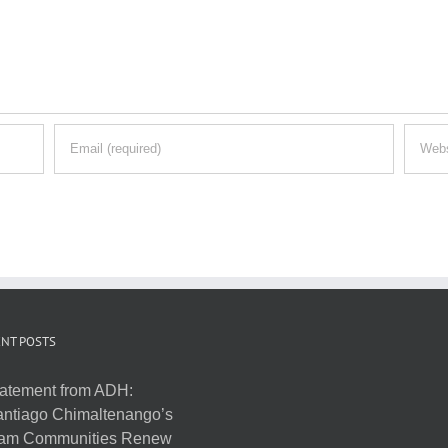
NT POSTS
atement from ADH:
ntiago Chimaltenango’s
am Communities Renew