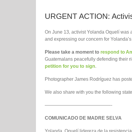
URGENT ACTION: Activist
On June 13, activist Yolanda Oquelí was a
and expressing our concern for Yolanda’s 
Please take a moment to
respond to Am
Guatemalans peacefully defending their ri
petition for you to sign
.
Photographer James Rodríguez has post
We also share with you the following sta
——————————————-
COMUNICADO DE MADRE SELVA
Yolanda Oquelí lidereza de la resistencia