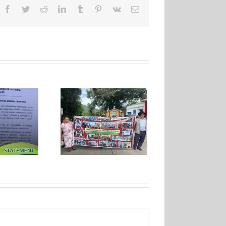
Facebook
Twitter
Reddit
LinkedIn
Tumblr
Pinterest
Vk
Email