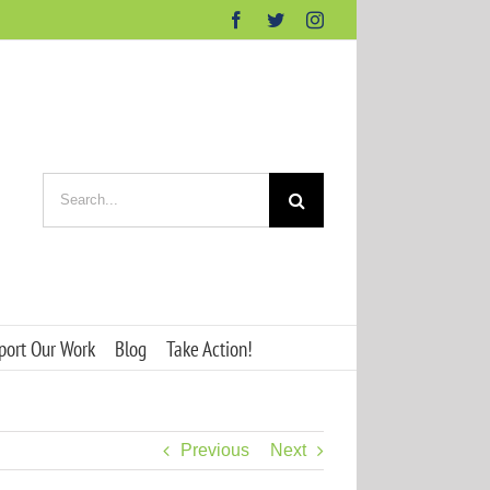
Facebook
Twitter
Instagram
Search
for:
port Our Work
Blog
Take Action!
Previous
Next