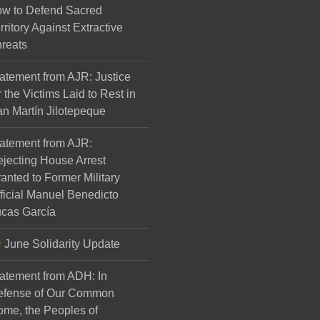
w to Defend Sacred
rritory Against Extractive
reats
atement from AJR: Justice
r the Victims Laid to Rest in
n Martín Jilotepeque
atement from AJR:
jecting House Arrest
anted to Former Military
ficial Manuel Benedicto
cas García
June Solidarity Update
atement from ADH: In
efense of Our Common
me, the Peoples of