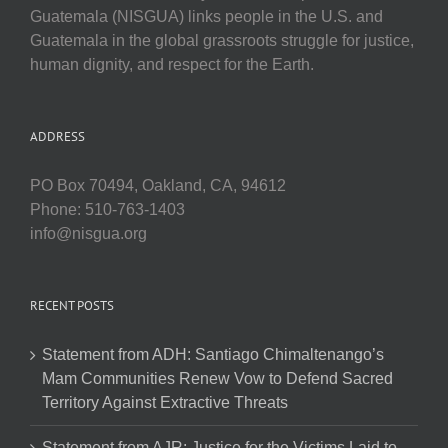
Guatemala (NISGUA) links people in the U.S. and
Guatemala in the global grassroots struggle for justice,
human dignity, and respect for the Earth.
ADDRESS
PO Box 70494, Oakland, CA, 94612
Phone: 510-763-1403
info@nisgua.org
RECENT POSTS
Statement from ADH: Santiago Chimaltenango’s
Mam Communities Renew Vow to Defend Sacred
Territory Against Extractive Threats
Statement from AJR: Justice for the Victims Laid to