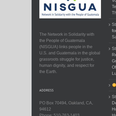
Vo
Te
Th
St
fo
The Network in Solidarity with
Sa
the People of Guatemala
(NISGUA) links people in the
St
U.S. and Guatemala in the global
Re
grassroots struggle for justice,
Gr
human dignity, and respect for
Of
the Earth.
Lu
ADDRESS
St
D
PO Box 70494, Oakland, CA,
Ho
94612
H
Phone: 510-763-1403