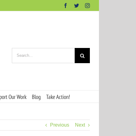
Facebook
Twitter
Instagram
Search
for:
port Our Work
Blog
Take Action!
Previous
Next