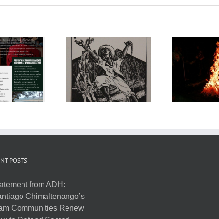
NT POSTS
atement from ADH:
ntiago Chimaltenango’s
am Communities Renew