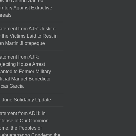
w to Defend Sacred
rritory Against Extractive
reats
atement from AJR: Justice
r the Victims Laid to Rest in
n Martín Jilotepeque
atement from AJR:
jecting House Arrest
anted to Former Military
ficial Manuel Benedicto
cas García
June Solidarity Update
atement from ADH: In
efense of Our Common
me, the Peoples of
uehuetenango Condemn the