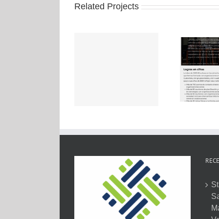
Related Projects
RECE
St
Sa
M