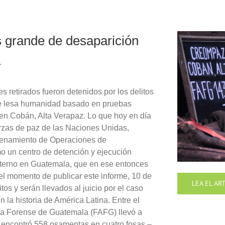
grande de desaparición
a
es retirados fueron detenidos por los delitos
de lesa humanidad basado en pruebas
en Cobán, Alta Verapaz. Lo que hoy en día
rzas de paz de las Naciones Unidas,
namiento de Operaciones de
o un centro de detención y ejecución
interno en Guatemala, que en ese entonces
el momento de publicar este informe, 10 de
LEA EL AR
tos y serán llevados al juicio por el caso
la historia de América Latina. Entre el
ía Forense de Guatemala (FAFG) llevó a
contró 558 osamentas en cuatro fosas –