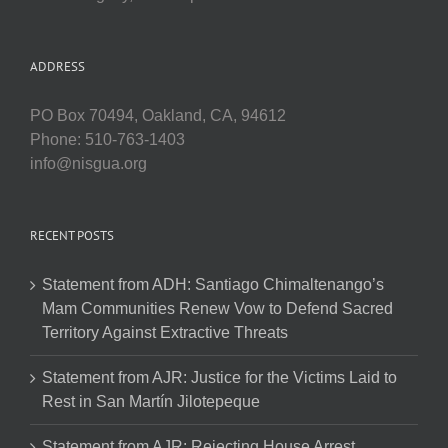
ADDRESS
PO Box 70494, Oakland, CA, 94612
Phone: 510-763-1403
info@nisgua.org
RECENT POSTS
Statement from ADH: Santiago Chimaltenango’s
Mam Communities Renew Vow to Defend Sacred
Territory Against Extractive Threats
Statement from AJR: Justice for the Victims Laid to
Rest in San Martín Jilotepeque
Statement from AJR: Rejecting House Arrest