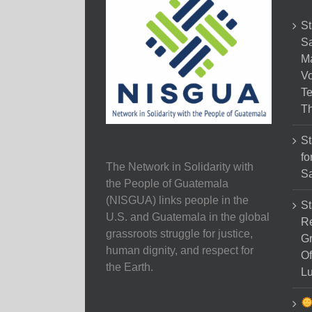
St
Sa
M
Vo
Te
Th
St
fo
The Network in Solidarity with
Sa
the People of Guatemala
(NISGUA) links people in the
St
U.S. and Guatemala in the global
Re
grassroots struggle for justice,
Gr
human dignity, and respect for
Of
the Earth.
Lu