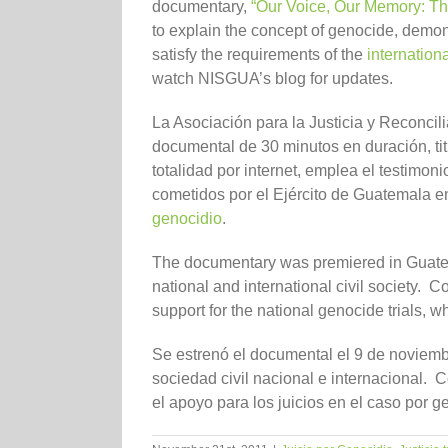
documentary,
“Our Voice, Our Memory: T
to explain the concept of genocide, demo
satisfy the requirements of the
internationa
watch NISGUA’s blog for updates.
La Asociación para la Justicia y Reconc
documental de 30 minutos en duración, ti
totalidad por internet, emplea el testimo
cometidos por el Ejército de Guatemala e
genocidio
.
The documentary was premiered in Guatem
national and international civil society.
support for the national genocide trials, w
Se estrenó el documental el 9 de noviemb
sociedad civil nacional e internacional.
el apoyo para los juicios en el caso por g