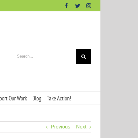
Facebook
Twitter
Instagram
Search
for:
port Our Work
Blog
Take Action!
Previous
Next