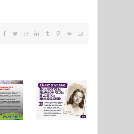
Facebook
Twitter
Reddit
LinkedIn
Tumblr
Pinterest
Vk
Email