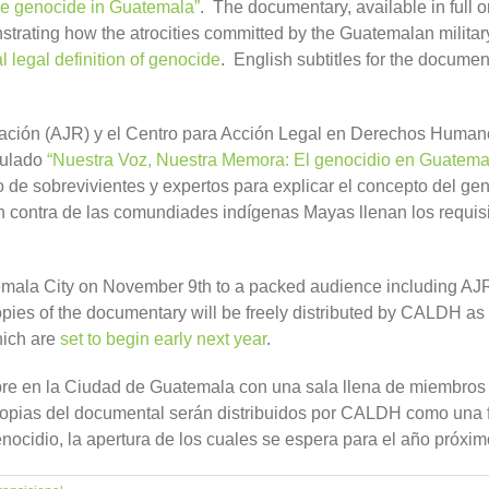
he genocide in Guatemala”
. The documentary, available in full 
nstrating how the atrocities committed by the Guatemalan milit
l legal definition of genocide
. English subtitles for the documen
iliación (AJR) y el Centro para Acción Legal en Derechos Hum
tulado
“Nuestra Voz, Nuestra Memora: El genocidio en Guatema
nio de sobrevivientes y expertos para explicar el concepto del g
n contra de las comundiades indígenas Mayas llenan los requis
ala City on November 9th to a packed audience including AJR
 Copies of the documentary will be freely distributed by CALDH a
hich are
set to begin early next year
.
re en la Ciudad de Guatemala con una sala llena de miembros d
 Copias del documental serán distribuidos por CALDH como una fo
enocidio, la apertura de los cuales se espera para el año próxim