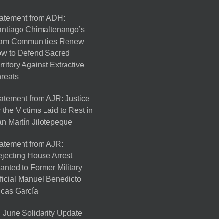
atement from ADH:
ntiago Chimaltenango’s
am Communities Renew
w to Defend Sacred
rritory Against Extractive
reats
atement from AJR: Justice
r the Victims Laid to Rest in
n Martín Jilotepeque
atement from AJR:
jecting House Arrest
anted to Former Military
ficial Manuel Benedicto
cas García
June Solidarity Update