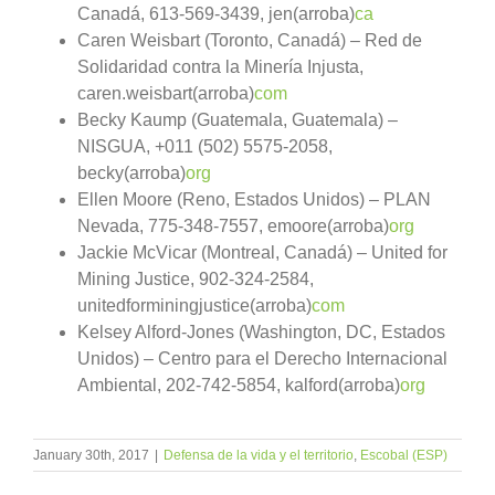
Canadá, 613-569-3439, jen(arroba)
ca
Caren Weisbart (Toronto, Canadá) – Red de
Solidaridad contra la Minería Injusta,
caren.weisbart(arroba)
com
Becky Kaump (Guatemala, Guatemala) –
NISGUA, +011 (502) 5575-2058,
becky(arroba)
org
Ellen Moore (Reno, Estados Unidos) – PLAN
Nevada, 775-348-7557, emoore(arroba)
org
Jackie McVicar (Montreal, Canadá) – United for
Mining Justice, 902-324-2584,
unitedforminingjustice(arroba)
com
Kelsey Alford-Jones (Washington, DC, Estados
Unidos) – Centro para el Derecho Internacional
Ambiental, 202-742-5854, kalford(arroba)
org
January 30th, 2017
|
Defensa de la vida y el territorio
,
Escobal (ESP)