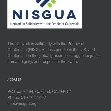
The Network in Solidarity with the People of
Guatemala (NISGUA) links people in the U.S. and
Guatemala in the global grassroots struggle for justice,
human dignity, and respect for the Earth.
ADDRESS
PO Box 70494, Oakland, CA, 94612
Phone: 510-763-1403
info@nisgua.org