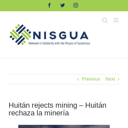
Skip
Facebook
Twitter
Instagram
to
content
Previous
Next
Huitán rejects mining – Huitán
rechaza la minería