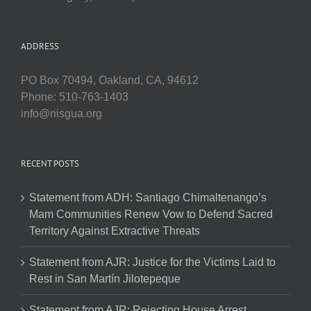
ADDRESS
PO Box 70494, Oakland, CA, 94612
Phone: 510-763-1403
info@nisgua.org
RECENT POSTS
Statement from ADH: Santiago Chimaltenango’s
Mam Communities Renew Vow to Defend Sacred
Territory Against Extractive Threats
Statement from AJR: Justice for the Victims Laid to
Rest in San Martín Jilotepeque
Statement from AJR: Rejecting House Arrest