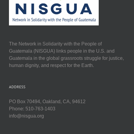
The Network in Solidarity with the People of
Guatemala (NISGUA) links people in the U.S. and
Guatemala in the global grassroots struggle for justice,
human dignity, and respect for the Earth.
ADDRESS
PO Box 70494, Oakland, CA, 94612
Phone: 510-763-1403
info@nisgua.org