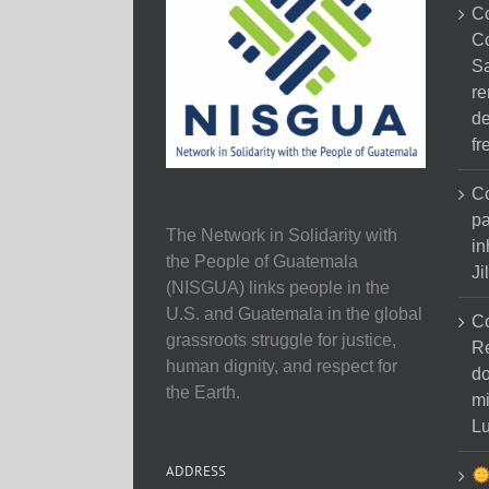
C
C
Sa
re
de
fr
Co
pa
The Network in Solidarity with
in
the People of Guatemala
Ji
(NISGUA) links people in the
U.S. and Guatemala in the global
C
grassroots struggle for justice,
Re
human dignity, and respect for
do
the Earth.
mi
Lu
ADDRESS