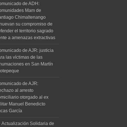
omunicado de ADH:
omunidades Mam de
ntiago Chimaltenango
nuevan su compromiso de
fender el territorio sagrado
ente a amenazas extractivas
municado de AJR: justicia
ra las víctimas de las
humaciones en San Martín
lotepeque
omunicado de AJR:
chazo al arresto
miciliario otorgado al ex
litar Manuel Benedicto
cas García
Actualización Solidaria de