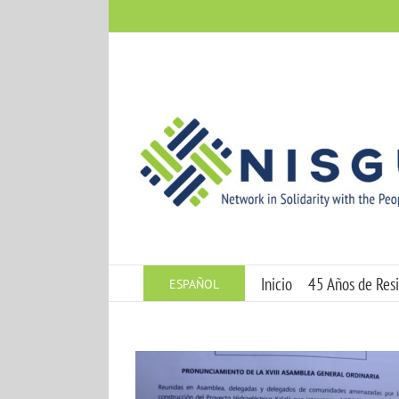
Skip
to
content
Inicio
45 Años de Resi
ESPAÑOL