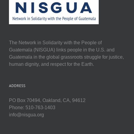
The Network in Solidarity with the People of
Guatemala (NISGUA) links people in the U.S. and
Guatemala in the global grassroots struggle for justice,
human dignity, and respect for the Earth.
ADDRESS
PO Box 70494, Oakland, CA, 94612
Phone: 510-763-1403
info@nisgua.org