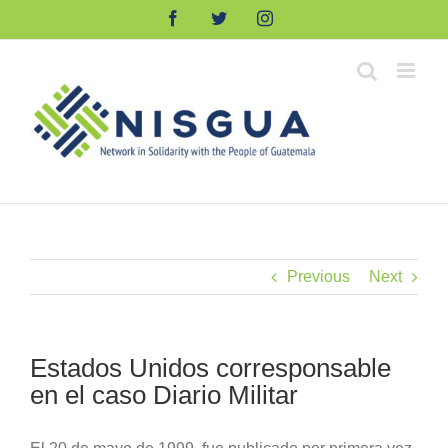
Skip
Facebook
Twitter
Instagram
to
content
Previous
Next
Estados Unidos corresponsable
en el caso Diario Militar