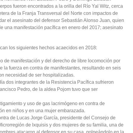
rpos fueron encontrados a la orilla del Río Yal Witz, cerca
retera de la Franja Transversal del Norte con impactos de
dar el asesinato del defensor Sebastián Alonso Juan, quien
de una manifestación pacífica en enero del 2017; asesinato
can los siguientes hechos acaecidos en 2018:
ho de manifestación y del derecho de libre locomoción por
 la fuerza en contra de manifestantes, resultando en seis
con necesidad de ser hospitalizadas.
día dos integrantes de la Resistencia Pacífica sufrieron
ancisco Pedro, de la aldea Pojom tuvo que ser
stigamiento y uso de gas lacrimógeno en contra de
ión en niños y en una mujer embarazada.
contra de Lucas Jorge García, presidente del Consejo de
icrorregión de Ixquisis y dos mujeres de su familia, una de
ombres atacaron al defensor en su casa, golpeándolo en la