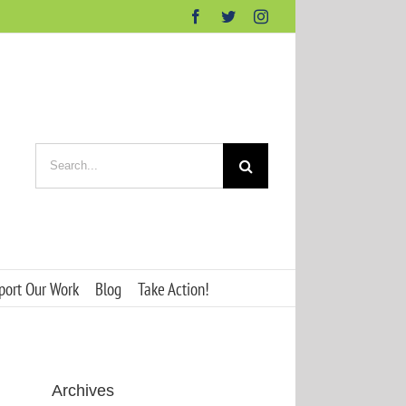
Facebook
Twitter
Instagram
Search
for:
port Our Work
Blog
Take Action!
Archives