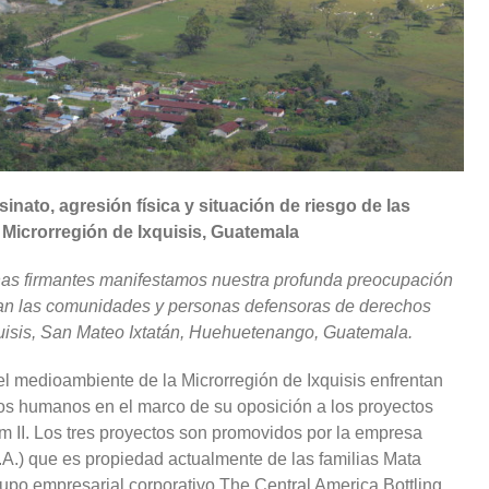
nato, agresión física y situación de riesgo de las
Microrregión de Ixquisis, Guatemala
onas firmantes manifestamos nuestra profunda preocupación
ntan las comunidades y personas defensoras de derechos
uisis, San Mateo Ixtatán, Huehuetenango, Guatemala.
del medioambiente de la Microrregión de Ixquisis enfrentan
os humanos en el marco de su oposición a los proyectos
m II. Los tres proyectos son promovidos por la empresa
A.) que es propiedad actualmente de las familias Mata
rupo empresarial corporativo The Central America Bottling