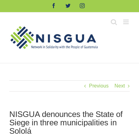
Skip
Facebook
Twitter
Instagram
to
content
Previous
Next
NISGUA denounces the State of
Siege in three municipalities in
Sololá