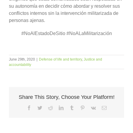
su autonomía en decidir cómo abordar y resolver sus
conflictos internos sin la intervención militarizada de
personas ajenas.
#NoAlEstadoDeSitio #NoALaMilitarización
June 29th, 2020
|
Defense of life and territory
,
Justice and
accountability
Share This Story, Choose Your Platform!
Facebook
Twitter
Reddit
LinkedIn
Tumblr
Pinterest
Vk
Email