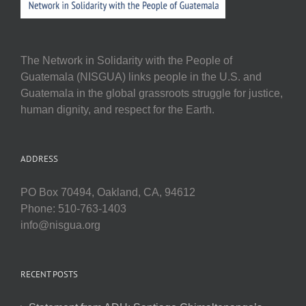
The Network in Solidarity with the People of
Guatemala (NISGUA) links people in the U.S. and
Guatemala in the global grassroots struggle for justice,
human dignity, and respect for the Earth.
ADDRESS
PO Box 70494, Oakland, CA, 94612
Phone: 510-763-1403
info@nisgua.org
RECENT POSTS