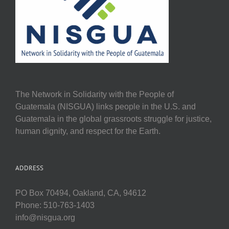
The Network in Solidarity with the People of
Guatemala (NISGUA) links people in the U.S. and
Guatemala in the global grassroots struggle for justice,
human dignity, and respect for the Earth.
ADDRESS
PO Box 70494, Oakland, CA, 94612
Phone: 510-763-1403
info@nisgua.org