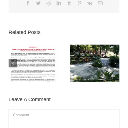
Facebook
Twitter
Reddit
LinkedIn
Tumblr
Pinterest
Vk
Email
Related Posts
Leave A Comment
Comment