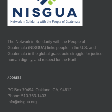
The Network in Solidarity with the People of
Guatemala (NISGUA) links people in the U.S. and
Guatemala in the global grassroots struggle for justice,
human dignity, and respect for the Earth.
ADDRESS
PO Box 70494, Oakland, CA, 94612
Phone: 510-763-1403
info@nisgua.org